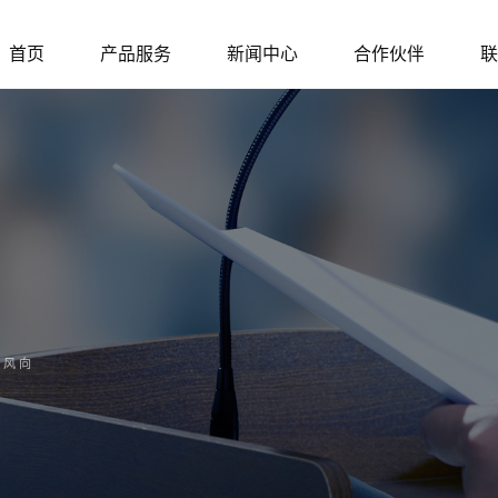
首页
产品服务
新闻中心
合作伙伴
联
讯