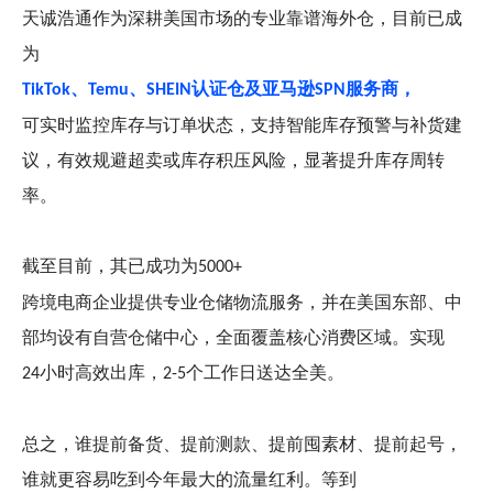
天诚浩通作为深耕美国市场的专业靠谱海外仓，目前已成
为
、
、
认证仓及亚马逊
服务商，
TikTok
Temu
SHEIN
SPN
可实时监控库存与订单状态，支持智能库存预警与补货建
议，有效规避超卖或库存积压风险，显著提升库存周转
率。
截至目前，其已成功为
5000+
跨境电商企业提供专业仓储物流服务，并在美国东部、中
部均设有自营仓储中心，全面覆盖核心消费区域。实现
小时高效出库，
个工作日送达全美。
24
2-5
总之，谁提前备货、提前测款、提前囤素材、提前起号，
谁就更容易吃到今年最大的流量红利。等到