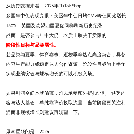
从历史数据来看，
年
2025
TikTok Shop
多国年中促表现亮眼：美区年中促日均
峰值同比增长
GMV
，英国及欧盟四国夏促同样刷新历史纪录。
160%
然而，是否参与年中大促，本质上取决于卖家的
阶段性目标与品类属性。
若品类与夏季、体育赛事、返校季等热点高度契合；具备
内容生产能力或稳定达人合作资源；阶段性目标为上半年
实现业绩突破与规模增长的可以积极入场。
如果利润空间本就偏薄，难以承受额外折扣让利；缺乏内
容与达人基础，单纯靠降价换取流量；当前阶段更关注利
润而非规模增长则建议再观望一下。
毋容置疑的是，
2026